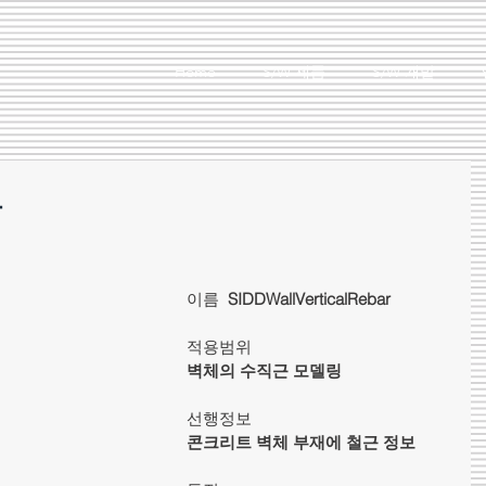
Home
S/W 제품
S/W 개발
트
이름  
SIDDWallVerticalRebar
적용범위  
벽체의 수직근 모델링
선행정보  
콘크리트 벽체 부재에 철근 정보