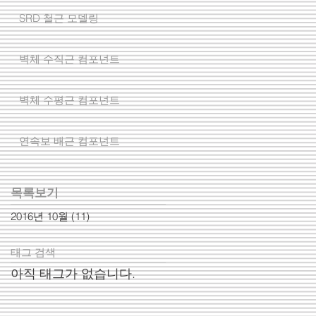
SRD 철근 모델링
벽체 수직근 컴포넌트
벽체 수평근 컴포넌트
연속보 배근 컴포넌트
​목록보기
2016년 10월
(11)
게시물 11개
태그 검색
아직 태그가 없습니다.